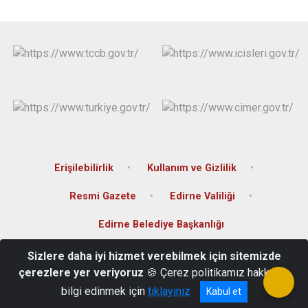
Erişilebilirlik
Kullanım ve Gizlilik
Resmi Gazete
Edirne Valiliği
Edirne Belediye Başkanlığı
Sizlere daha iyi hizmet verebilmek için sitemizde
Saraçilyas Mah. Çarşı Sok. No:1 İpsala/ Edirne
çerezlere yer veriyoruz
🍪 Çerez politikamız hakkında
0(284) 616 10 09
bilgi edinmek için
tıklayınız
Kabul et