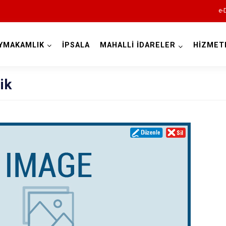
e-
YMAKAMLIK
İPSALA
MAHALLİ İDARELER
HİZMET
Edirne
ik
Enez
Havsa
İpsala
Keşan
Lalapaşa