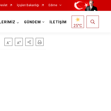
Devlet
İçişleri Bakanlığı
Edirne
LERİMİZ
GÜNDEM
İLETİŞİM
25
°C