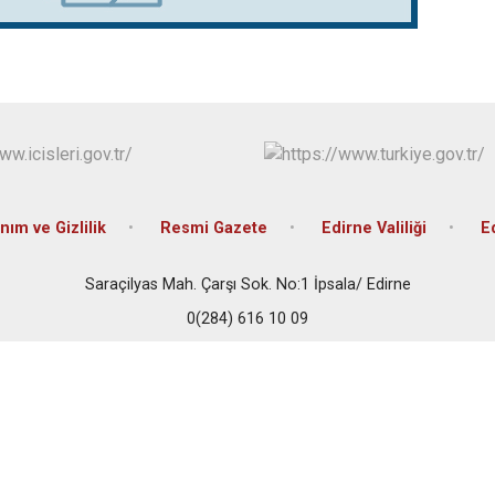
Meriç
Süloğlu
Uzunköprü
nım ve Gizlilik
Resmi Gazete
Edirne Valiliği
E
Saraçilyas Mah. Çarşı Sok. No:1 İpsala/ Edirne
0(284) 616 10 09