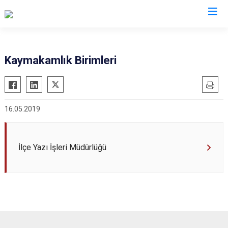
Edirne
Kaymakamlık Birimleri
Enez
Havsa
16.05.2019
İpsala
Keşan
Lalapaşa
İlçe Yazı İşleri Müdürlüğü
Meriç
Süloğlu
Uzunköprü