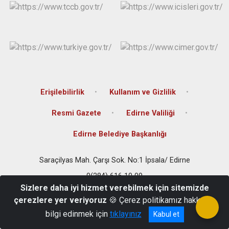
Erişilebilirlik
Kullanım ve Gizlilik
Resmi Gazete
Edirne Valiliği
Edirne Belediye Başkanlığı
Saraçilyas Mah. Çarşı Sok. No:1 İpsala/ Edirne
0(284) 616 10 09
Sizlere daha iyi hizmet verebilmek için sitemizde
çerezlere yer veriyoruz
🍪 Çerez politikamız hakkında
bilgi edinmek için
tıklayınız
Kabul et