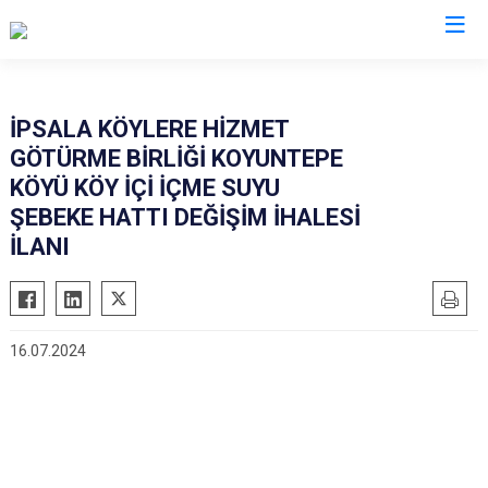
Edirne
İPSALA KÖYLERE HİZMET
GÖTÜRME BİRLİĞİ KOYUNTEPE
Enez
KÖYÜ KÖY İÇİ İÇME SUYU
Havsa
ŞEBEKE HATTI DEĞİŞİM İHALESİ
İpsala
İLANI
Keşan
Lalapaşa
Meriç
16.07.2024
Süloğlu
Uzunköprü